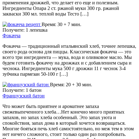
применения дрожжей, что делает его еще и полезным.
Ингредиенты Опара 2 ст. ржаной муки 300 гр. ржаной
закваски 300 мл. теплой воды Тесто […]
Время: 30 + 7 мин.
Получите: 1 лепешка
Фокачча
Фокачча — традиционный итальянский хлеб, точнее лепешка,
своего рода основа для пиццы. Классическая фокачча — это
всего три ингредиента — мука, вода и оливковое масло. Мы
будем готовить фокаччу на дрожжах и с добавлением сыра и
чеснока. Ингредиенты мука 500 г дрожжи 11 г чеснок 3-4
зубчика пармезан 50-100 г […]
Время: 20 + 30 мин.
Получите: 1 батон
Французский батон
Что может быть приятнее и ароматнее запаха
свежевыпеченного хлеба…Нет конечно много приятных
запахов, но запах хлеба особенный. Это запах уюта и
спокойствия, запах дома в который хочется возвращаться.
Многие бояться печь хлеб самостоятельно, но меж тем в этом
нет ничего сложного, стоит только один раз попробовать.