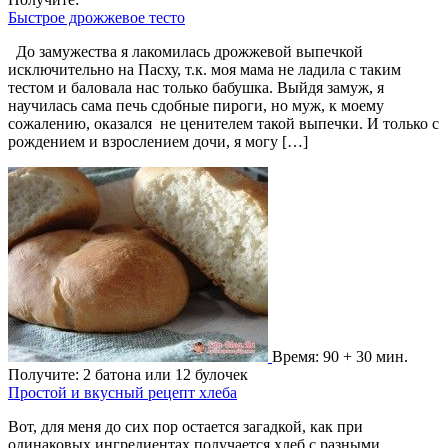
Быстрое дрожжевое тесто
До замужества я лакомилась дрожжевой выпечкой
исключительно на Пасху, т.к. моя мама не ладила с таким
тестом и баловала нас только бабушка. Выйдя замуж, я
научилась сама печь сдобные пироги, но муж, к моему
сожалению, оказался не ценителем такой выпечки. И только с
рождением и взрослением дочи, я могу […]
Время: 90 + 30 мин.
Получите: 2 батона или 12 булочек
Простой и вкусный рецепт хлеба
Вот, для меня до сих пор остается загадкой, как при
одинаковых ингредиентах получается хлеб с разными