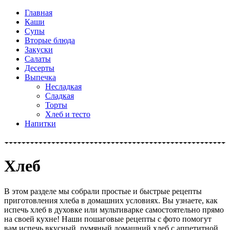
Главная
Каши
Супы
Вторые блюда
Закуски
Салаты
Десерты
Выпечка
Несладкая
Сладкая
Торты
Хлеб и тесто
Напитки
Хлеб
В этом разделе мы собрали простые и быстрые рецепты
приготовления хлеба в домашних условиях. Вы узнаете, как
испечь хлеб в духовке или мультиварке самостоятельно прямо
на своей кухне! Наши пошаговые рецепты с фото помогут
вам испечь вкусный, румяный домашний хлеб с аппетитной