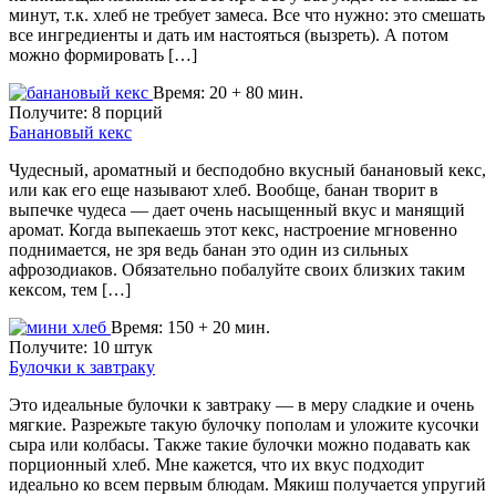
минут, т.к. хлеб не требует замеса. Все что нужно: это смешать
все ингредиенты и дать им настояться (вызреть). А потом
можно формировать […]
Время: 20 + 80 мин.
Получите: 8 порций
Банановый кекс
Чудесный, ароматный и бесподобно вкусный банановый кекс,
или как его еще называют хлеб. Вообще, банан творит в
выпечке чудеса — дает очень насыщенный вкус и манящий
аромат. Когда выпекаешь этот кекс, настроение мгновенно
поднимается, не зря ведь банан это один из сильных
афрозодиаков. Обязательно побалуйте своих близких таким
кексом, тем […]
Время: 150 + 20 мин.
Получите: 10 штук
Булочки к завтраку
Это идеальные булочки к завтраку — в меру сладкие и очень
мягкие. Разрежьте такую булочку пополам и уложите кусочки
сыра или колбасы. Также такие булочки можно подавать как
порционный хлеб. Мне кажется, что их вкус подходит
идеально ко всем первым блюдам. Мякиш получается упругий